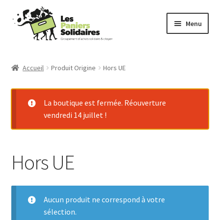
Aller
Aller
Menu
à
au
la
contenu
Commander
navigation
Accueil
Produit Origine
Hors UE
Producteurs
La boutique est fermée. Réouverture
Mode d’emploi
vendredi 14 juillet !
Qui sommes-nous ?
Hors UE
Actu
Contact
Aucun produit ne correspond à votre
Connexion
sélection.