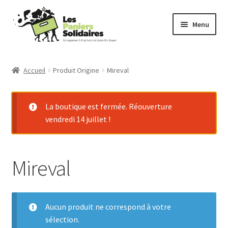
Aller
Aller
Menu
à
au
la
contenu
Commander
navigation
Accueil
Produit Origine
Mireval
Producteurs
La boutique est fermée. Réouverture
Mode d’emploi
vendredi 14 juillet !
Qui sommes-nous ?
Mireval
Actu
Contact
Aucun produit ne correspond à votre
Connexion
sélection.