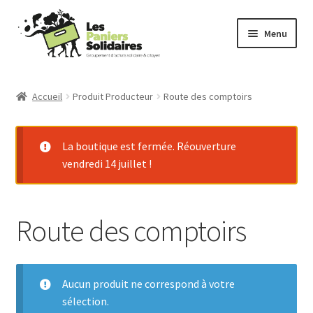
Aller
Aller
Menu
à
au
la
contenu
Commander
navigation
Accueil
Produit Producteur
Route des comptoirs
Producteurs
La boutique est fermée. Réouverture
Mode d’emploi
vendredi 14 juillet !
Qui sommes-nous ?
Route des comptoirs
Actu
Contact
Aucun produit ne correspond à votre
Connexion
sélection.