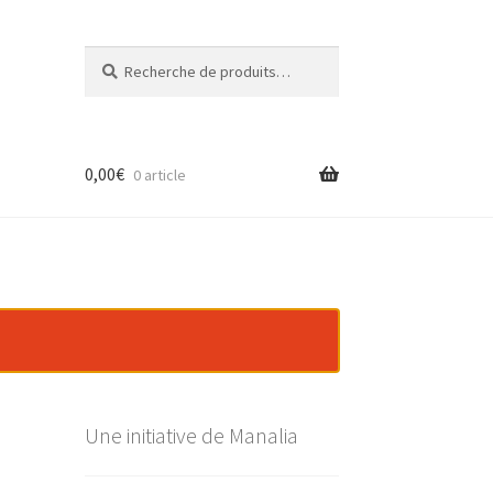
Recherche
Recherche
pour :
0,00
€
0 article
Une initiative de Manalia