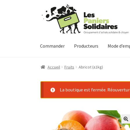
Aller
Aller
à
au
la
contenu
navigation
Commander
Producteurs
Mode d’emp
Accueil
Fruits
Abricot (±1kg)
La boutique est fermée. Réouverture 