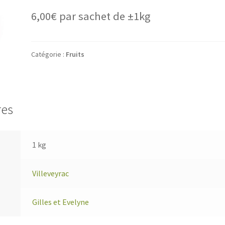
6,00
€
par sachet de ±1kg
Catégorie :
Fruits
res
1 kg
Villeveyrac
Gilles et Evelyne