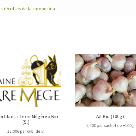
s récoltes de la campesina
bi blanc « Terre Mégère » Bio
Ail Bio (100g)
(5l)
1,40
€
par sachet de ±100g
18,00
€
par cubi de 5l