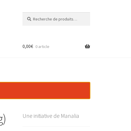
Recherche
Recherche
pour :
0,00
€
0 article
g)
Une initiative de Manalia