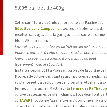
5,00
€
par pot de 400g
Cette
confiture d’azérole
est produite par Pauline ​des
Récoltes de la Campesina
avec des azéroles issues de
récoltes sauvages dans la garrigue, et du sucre de canne
blond AB non-raffiné.
L’azerole ou « pommette » est un fruit du sud de la France : 
trouve en garrigue à l’état sauvage. C’est un petit fruit, rou
jaune, à noyau, qui ressemble à une pomme au goût
légèrement musqué et acidulé.
Installée depuis 2018 à Poussan, au pied de la colline de l
Moure, elle cultive des plantes aromatiques et médicinal
et plante petit à petit un verger diversifié. Attenant à sa
ferme, un maraîcher, Matthieu (
la ferme des RaThaupi
cultive des légumes de plein champs. Tous deux font par
du
SAVAPT
(Systeme Agraire Vivrier Autonome en Pays d
Thau). Leurs productions fruitières, florales ou légumièr