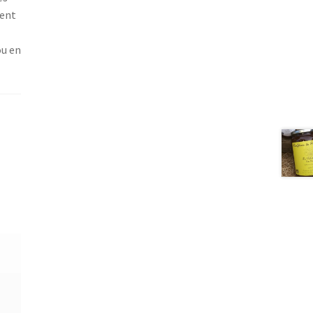
vent
ou en