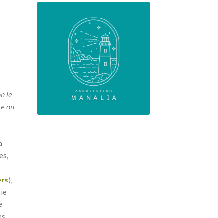
on le
ge ou
a
es,
ers
),
tie
e
es