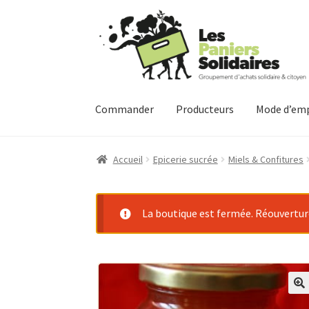
Aller
Aller
à
au
la
contenu
navigation
Commander
Producteurs
Mode d’emp
Accueil
Epicerie sucrée
Miels & Confitures
La boutique est fermée. Réouverture 