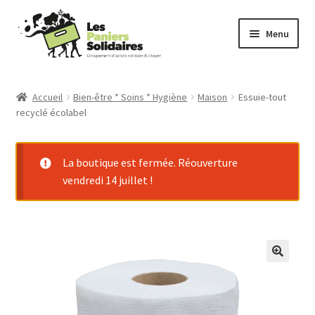
Aller
Aller
Menu
à
au
la
contenu
Commander
navigation
Accueil
Bien-être * Soins * Hygiène
Maison
Essuie-tout
recyclé écolabel
Producteurs
Mode d’emploi
La boutique est fermée. Réouverture
vendredi 14 juillet !
Qui sommes-nous ?
Actu
Contact
Connexion