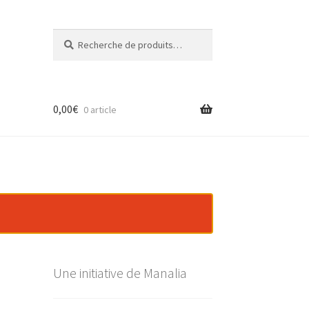
Recherche
Recherche
pour :
0,00
€
0 article
Une initiative de Manalia