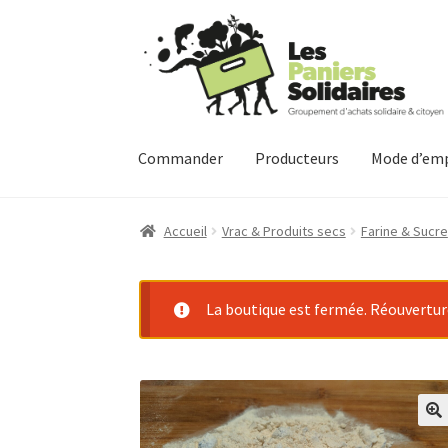
Aller
Aller
à
au
la
contenu
navigation
Commander
Producteurs
Mode d’emp
Accueil
Vrac & Produits secs
Farine & Sucre
La boutique est fermée. Réouverture 