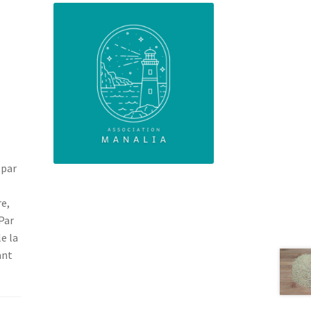
 par
re,
 Par
le la
ant