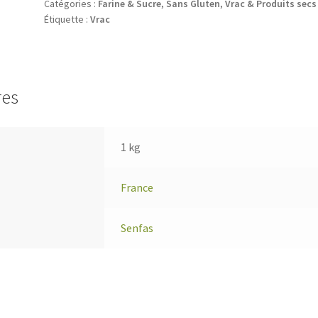
Catégories :
Farine & Sucre
,
Sans Gluten
,
Vrac & Produits secs
Étiquette :
Vrac
res
1 kg
France
Senfas