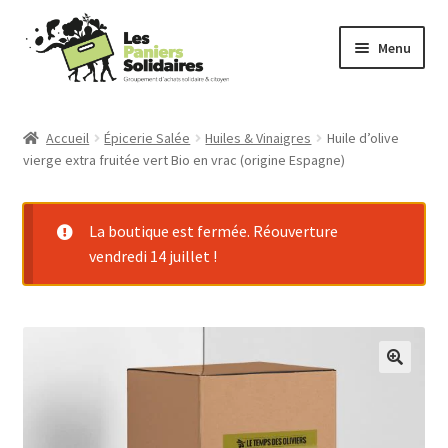
Aller
Aller
Menu
à
au
la
contenu
Commander
navigation
Accueil
Épicerie Salée
Huiles & Vinaigres
Huile d’olive
vierge extra fruitée vert Bio en vrac (origine Espagne)
Producteurs
Mode d’emploi
La boutique est fermée. Réouverture
vendredi 14 juillet !
Qui sommes-nous ?
Actu
Contact
Connexion