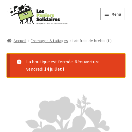
Aller
Aller
Menu
à
au
la
contenu
Commander
navigation
Accueil
Fromages & Laitages
Lait frais de brebis (1l)
Producteurs
La boutique est fermée. Réouverture
Mode d’emploi
vendredi 14 juillet !
Qui sommes-nous ?
Actu
Contact
Connexion