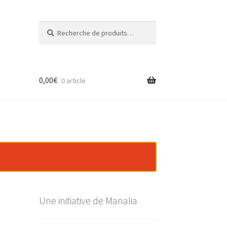
Recherche
Recherche
pour :
0,00
€
0 article
Une initiative de Manalia