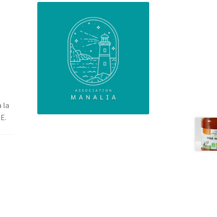
,
 la
E.