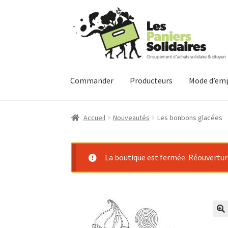
Aller
Aller
à
au
la
contenu
navigation
Commander
Producteurs
Mode d’emp
Accueil
Nouveautés
Les bonbons glacées
La boutique est fermée. Réouverture 