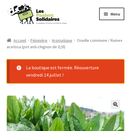
Aller
Aller
Menu
à
au
la
contenu
Commander
navigation
Accueil
Pépinière
Aromatique
Oseille commune / Rumex
acetosa (pot anti-chignon de 0,5l)
Producteurs
Mode d’emploi
La boutique est fermée. Réouverture
vendredi 14 juillet !
Qui sommes-nous ?
Actu
Contact
Connexion