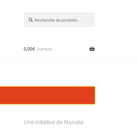
Recherche
Recherche
pour :
0,00
€
0 article
Une initiative de Manalia