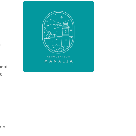
a
ù
ment
s
oin