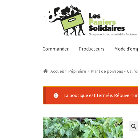
Aller
Aller
à
au
la
contenu
navigation
Commander
Producteurs
Mode d’emp
Accueil
Pépinière
Plant de poivrons « Calif
La boutique est fermée. Réouverture 