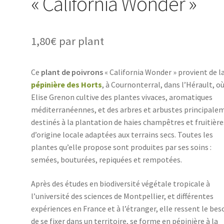
« California Wonder »
1,80
€
par plant
Ce
plant de poivrons
« California Wonder » provient de l
pépinière des Horts
, à Cournonterral, dans l’Hérault, o
Elise Grenon cultive des plantes vivaces, aromatiques
méditerranéennes, et des arbres et arbustes principale
destinés à la plantation de haies champêtres et fruitière
d’origine locale adaptées aux terrains secs. Toutes les
plantes qu’elle propose sont produites par ses soins :
semées, bouturées, repiquées et rempotées.
Après des études en biodiversité végétale tropicale à
l’université des sciences de Montpellier, et différentes
expériences en France et à l’étranger, elle ressent le bes
de se fixer dans un territoire, se forme en pépinière à la