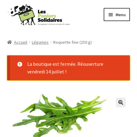
Aller
Aller
Menu
à
au
la
contenu
Commander
navigation
Accueil
Légumes
Roquette fine (250 g)
Producteurs
La boutique est fermée. Réouverture
Mode d’emploi
vendredi 14 juillet !
Qui sommes-nous ?
Actu
Contact
Connexion