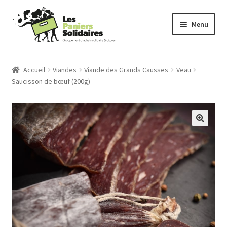
Aller
Aller
Menu
à
au
la
contenu
Commander
navigation
Accueil
Viandes
Viande des Grands Causses
Veau
Saucisson de bœuf (200g)
Producteurs
Mode d’emploi
Qui sommes-nous ?
Actu
Contact
Connexion