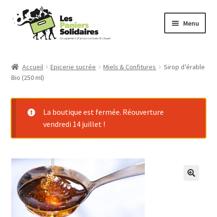
Aller
Aller
Menu
à
au
la
contenu
Commander
navigation
Accueil
Epicerie sucrée
Miels & Confitures
Sirop d’érable
Bio (250 ml)
Producteurs
Mode d’emploi
La boutique est fermée. Réouverture
vendredi 14 juillet !
Qui sommes-nous ?
Actu
Contact
Connexion