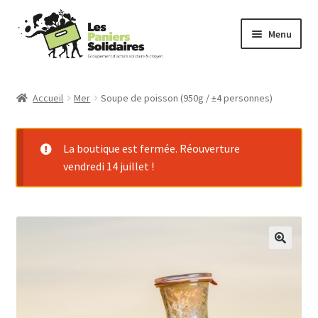
Aller
Aller
Menu
à
au
la
contenu
Commander
navigation
Accueil
Mer
Soupe de poisson (950g / ±4 personnes)
Producteurs
La boutique est fermée. Réouverture
Mode d’emploi
vendredi 14 juillet !
Qui sommes-nous ?
Actu
Contact
Connexion