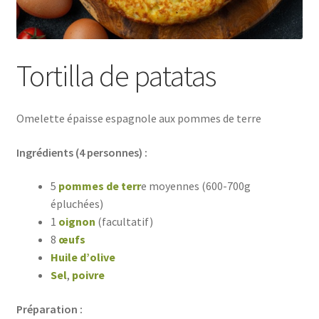
Tortilla de patatas
Omelette épaisse espagnole aux pommes de terre
Ingrédients (4 personnes) :
5
pommes de terr
e moyennes (600-700g
épluchées)
1
oignon
(facultatif)
8
œufs
Huile d’olive
Sel
,
poivre
Préparation :