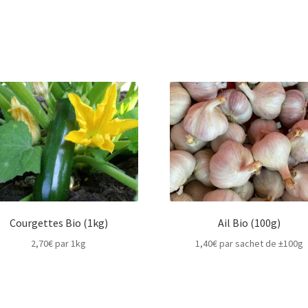
Courgettes Bio (1kg)
Ail Bio (100g)
2,70
€
par 1kg
1,40
€
par sachet de ±100g