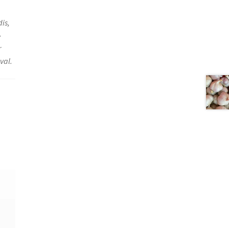
is,
»
r
val.