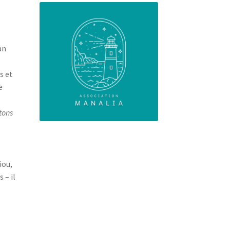
an
s et
e
tons
iou,
 – il