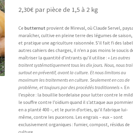
2,30
€
par pièce de 1,5 à 2 kg
Ce
butternut
provient de Mireval, où Claude Servel, pays
maraîcher, cultive en pleine terre des légumes de saison,
et pratique une agriculture raisonnée. S’il fait fi des label
autres cahiers des charges, il n’en a pas moins le soucis d
maîtriser la quantité d’intrants qu’il utilise : «
Les autres
traitent systématiquement tous les dix jours. Nous, nous trai
surtout en préventif, avant la culture. Et nous limitons au
maximum les traitements en culture. Seulement en cas de
problème, et toujours par des procédés traditionnels
». En
l’espèce : la bouillie bordelaise pour lutter contre le mild
le souffre contre l’oïdium quand il s’attaque aux pommiers
en a planté 400 –, et le purin d’orties, qu’il fabrique lui-
même, contre les pucerons. Les engrais – eux – sont
exclusivement organiques : fumier, compost, résidus de
culture.