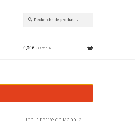
Recherche
Recherche
pour :
0,00
€
0 article
Une initiative de Manalia