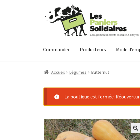
Aller
Aller
à
au
la
contenu
navigation
Commander
Producteurs
Mode d’emp
Accueil
Légumes
Butternut
La boutique est fermée. Réouverture 