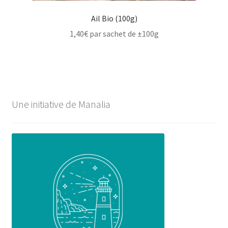
Ail Bio (100g)
1,40
€
par sachet de ±100g
Une initiative de Manalia