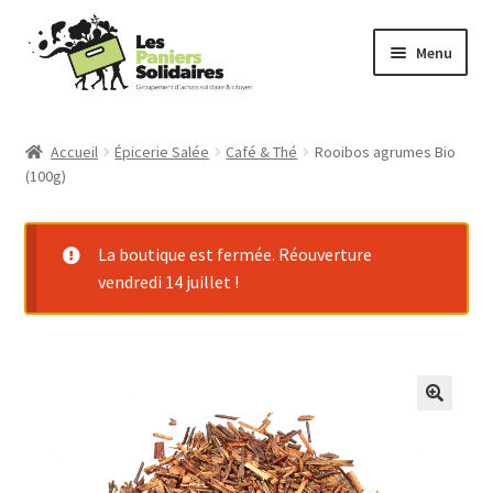
Aller
Aller
Menu
à
au
la
contenu
Commander
navigation
Accueil
Épicerie Salée
Café & Thé
Rooibos agrumes Bio
(100g)
Producteurs
Mode d’emploi
La boutique est fermée. Réouverture
vendredi 14 juillet !
Qui sommes-nous ?
Actu
Contact
Connexion