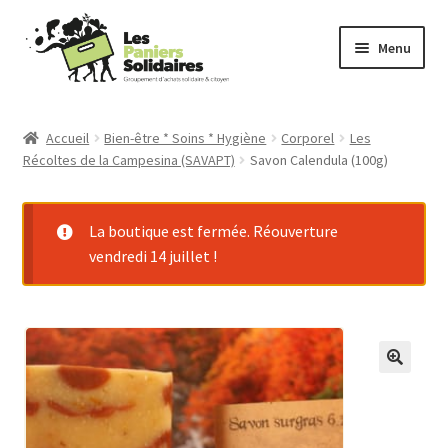
Aller
Aller
Menu
à
au
la
contenu
Commander
navigation
Accueil
Bien-être * Soins * Hygiène
Corporel
Les
Récoltes de la Campesina (SAVAPT)
Savon Calendula (100g)
Producteurs
Mode d’emploi
La boutique est fermée. Réouverture
vendredi 14 juillet !
Qui sommes-nous ?
Actu
Contact
Connexion