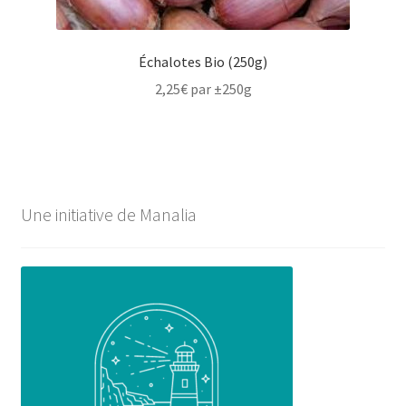
Échalotes Bio (250g)
2,25
€
par ±250g
Une initiative de Manalia