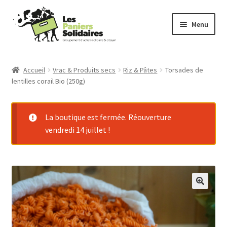
Aller
Aller
Menu
à
au
la
contenu
Commander
navigation
Accueil
Vrac & Produits secs
Riz & Pâtes
Torsades de
lentilles corail Bio (250g)
Producteurs
Mode d’emploi
La boutique est fermée. Réouverture
vendredi 14 juillet !
Qui sommes-nous ?
Actu
Contact
Connexion