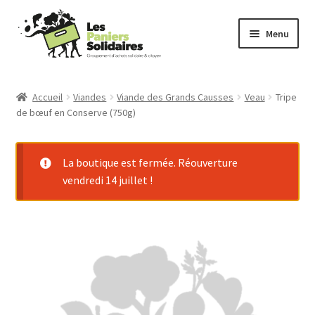
Aller
Aller
Menu
à
au
la
contenu
Commander
navigation
Accueil
Viandes
Viande des Grands Causses
Veau
Tripe
de bœuf en Conserve (750g)
Producteurs
Mode d’emploi
La boutique est fermée. Réouverture
vendredi 14 juillet !
Qui sommes-nous ?
Actu
Contact
Connexion