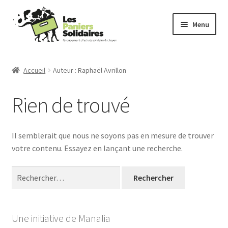
Aller
Aller
Menu
à
au
la
contenu
Commander
navigation
Accueil
Auteur : Raphaël Avrillon
Producteurs
Rien de trouvé
Mode d’emploi
Il semblerait que nous ne soyons pas en mesure de trouver
Qui sommes-nous ?
votre contenu. Essayez en lançant une recherche.
Actu
Rechercher :
Contact
Une initiative de Manalia
Connexion