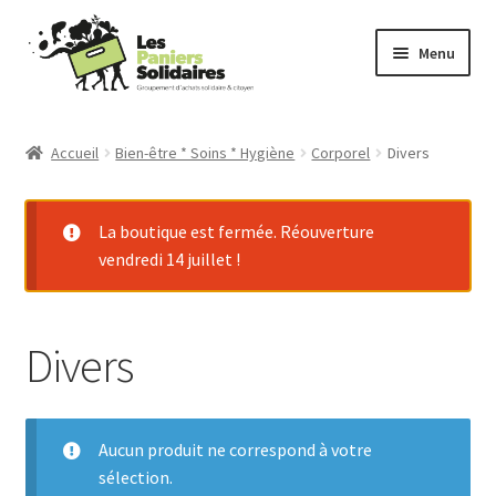
Aller
Aller
Menu
à
au
la
contenu
Commander
navigation
Accueil
Bien-être * Soins * Hygiène
Corporel
Divers
Producteurs
La boutique est fermée. Réouverture
Mode d’emploi
vendredi 14 juillet !
Qui sommes-nous ?
Divers
Actu
Contact
Aucun produit ne correspond à votre
Connexion
sélection.