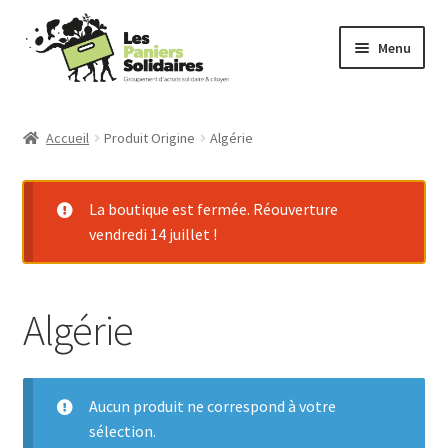
Aller
Aller
Menu
à
au
la
contenu
Commander
navigation
Accueil
Produit Origine
Algérie
Producteurs
La boutique est fermée. Réouverture
Mode d’emploi
vendredi 14 juillet !
Qui sommes-nous ?
Algérie
Actu
Contact
Aucun produit ne correspond à votre
Connexion
sélection.