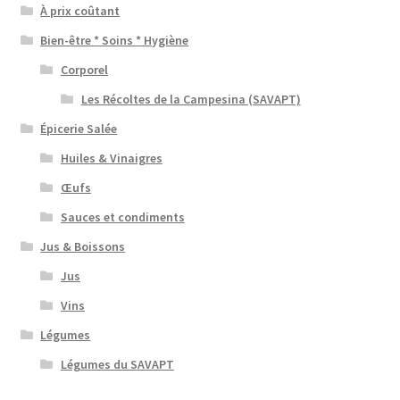
À prix coûtant
Bien-être * Soins * Hygiène
Corporel
Les Récoltes de la Campesina (SAVAPT)
Épicerie Salée
Huiles & Vinaigres
Œufs
Sauces et condiments
Jus & Boissons
Jus
Vins
Légumes
Légumes du SAVAPT