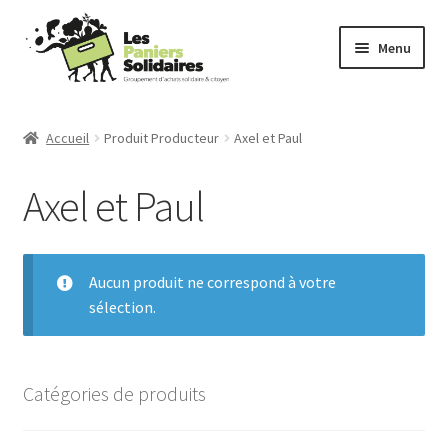
Aller
Aller
Menu
à
au
la
contenu
Commander
navigation
Accueil
Produit Producteur
Axel et Paul
Producteurs
Axel et Paul
Mode d’emploi
Qui sommes-nous ?
Aucun produit ne correspond à votre
sélection.
Actu
Contact
Catégories de produits
Connexion