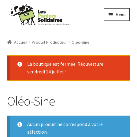
Aller
Aller
Menu
à
au
la
contenu
Commander
navigation
Accueil
Produit Producteur
Oléo-Sine
Producteurs
La boutique est fermée. Réouverture
Mode d’emploi
vendredi 14 juillet !
Qui sommes-nous ?
Oléo-Sine
Actu
Contact
Aucun produit ne correspond à votre
Connexion
sélection.