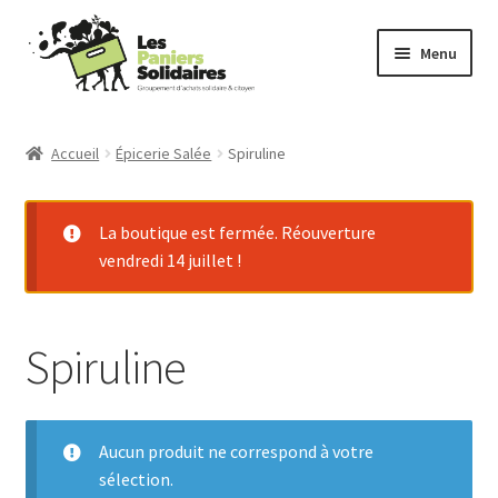
Aller
Aller
Menu
à
au
la
contenu
Commander
navigation
Accueil
Épicerie Salée
Spiruline
Producteurs
La boutique est fermée. Réouverture
Mode d’emploi
vendredi 14 juillet !
Qui sommes-nous ?
Spiruline
Actu
Contact
Aucun produit ne correspond à votre
Connexion
sélection.