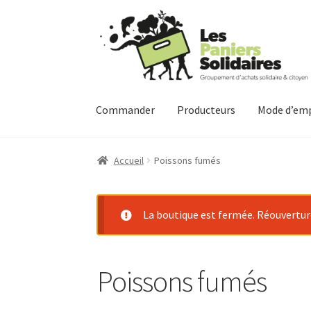
Aller
Aller
à
au
la
contenu
navigation
Commander
Producteurs
Mode d’emp
Accueil
Poissons fumés
La boutique est fermée. Réouverture 
Poissons fumés