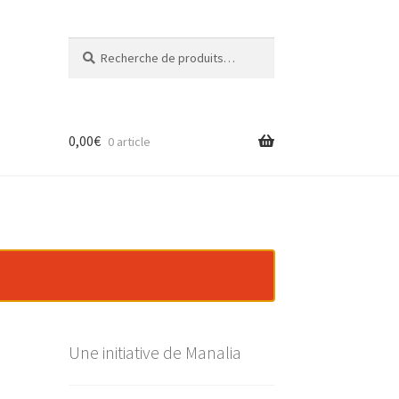
Recherche
Recherche
pour :
0,00
€
0 article
Une initiative de Manalia