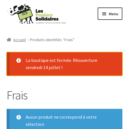
Aller
Aller
Menu
à
au
la
contenu
Commander
navigation
Accueil
Produits identifiés “Frais”
Producteurs
La boutique est fermée. Réouverture
Mode d’emploi
vendredi 14 juillet !
Qui sommes-nous ?
Frais
Actu
Contact
Aucun produit ne correspond à votre
Connexion
sélection.