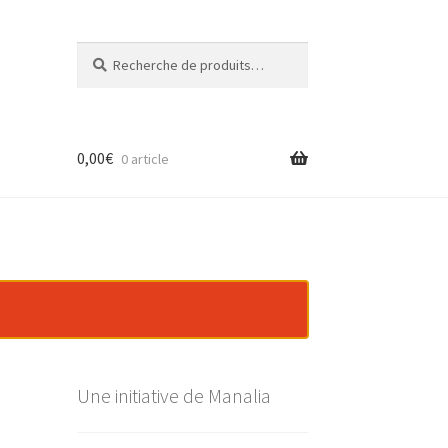
Recherche
Recherche
pour :
0,00
€
0 article
Une initiative de Manalia