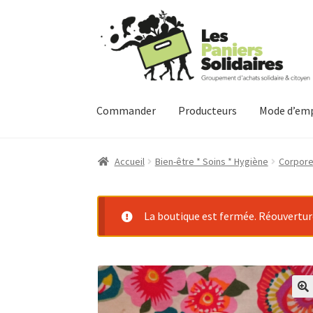
Aller
Aller
à
au
la
contenu
navigation
Commander
Producteurs
Mode d’emp
Accueil
Bien-être * Soins * Hygiène
Corpore
La boutique est fermée. Réouverture 