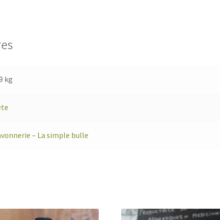
res
9 kg
ète
vonnerie – La simple bulle