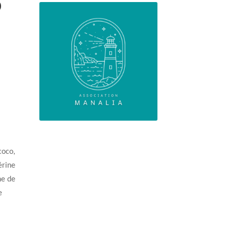
o
coco,
érine
ne de
e