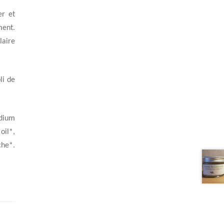
er et
ment.
laire
li de
dium
oil*,
che*.