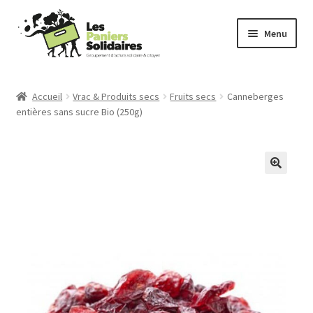
Aller
Aller
Menu
à
au
la
contenu
Commander
navigation
Accueil
Vrac & Produits secs
Fruits secs
Canneberges
entières sans sucre Bio (250g)
Producteurs
Mode d’emploi
Qui sommes-nous ?
Actu
Contact
Connexion