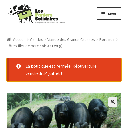
Aller
Aller
Menu
à
au
la
contenu
Commander
navigation
Accueil
Viandes
Viande des Grands Causses
Porc noir
Côtes filet de porc noir X2 (350g)
Producteurs
Mode d’emploi
La boutique est fermée. Réouverture
vendredi 14 juillet !
Qui sommes-nous ?
Actu
Contact
Connexion