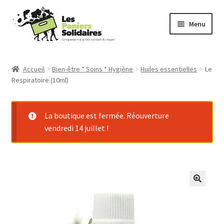
Aller
Aller
Menu
à
au
la
contenu
Commander
navigation
Accueil
Bien-être * Soins * Hygiène
Huiles essentielles
Le
Respiratoire (10ml)
Producteurs
Mode d’emploi
La boutique est fermée. Réouverture
vendredi 14 juillet !
Qui sommes-nous ?
Actu
Contact
Connexion