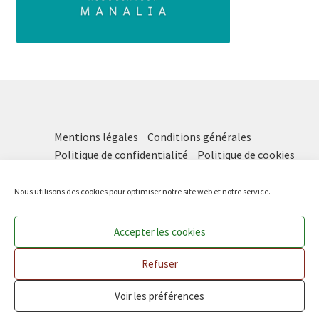
Mentions légales
Conditions générales
Politique de confidentialité
Politique de cookies
Nous utilisons des cookies pour optimiser notre site web et notre service.
Accepter les cookies
Prochaine distribution vendredi 21 août DE 16H à 18H !
Les Paniers Solidaires
, une initiative de
Manalia
Ignorer
Refuser
Voir les préférences
0
Recherche
Recherche