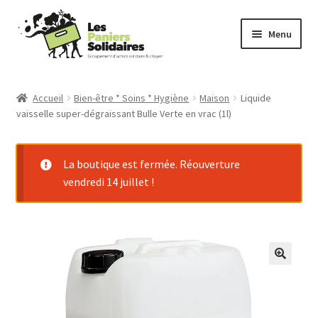
Aller
Aller
Menu
à
au
la
contenu
Commander
navigation
Accueil
Bien-être * Soins * Hygiène
Maison
Liquide
vaisselle super-dégraissant Bulle Verte en vrac (1l)
Producteurs
Mode d’emploi
La boutique est fermée. Réouverture
vendredi 14 juillet !
Qui sommes-nous ?
Actu
Contact
Connexion