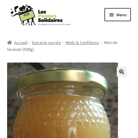
Aller
Aller
Menu
à
au
la
contenu
Commander
navigation
Accueil
Epicerie sucrée
Miels & Confitures
Miel de
lavande (500g)
Producteurs
Mode d’emploi
Qui sommes-nous ?
Actu
Contact
Connexion