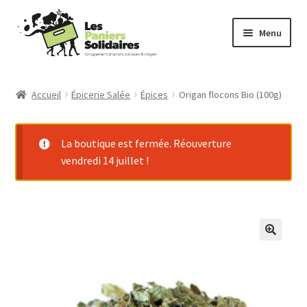
Aller
Aller
Menu
à
au
la
contenu
Commander
navigation
Accueil
Épicerie Salée
Épices
Origan flocons Bio (100g)
Producteurs
La boutique est fermée. Réouverture
Mode d’emploi
vendredi 14 juillet !
Qui sommes-nous ?
Actu
Contact
Connexion