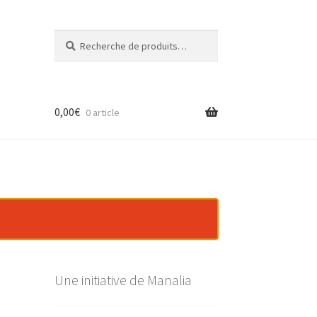
Recherche
Recherche
pour :
0,00
€
0 article
Une initiative de Manalia