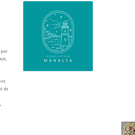
 par
nue,
ent
nt de
,
t