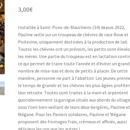
3,00
€
Installée à Saint-Pons-de-Mauchiens (34) depuis 2022,
Pauline veille sur un troupeau de chèvres de race Rove et
Poitevine, uniquement destinées à la production de lait.
Toutes les chèvres ont un prénom, les petits sont élevés
les mères. Une partie du troupeau est en lactation conti
ce qui permet de traire toute l’année et d’éviter un grand
nombre de mise-bas et donc de petits à placer. De cette
manière, personne ne part à l’abattoir. Les jeunes prenn
le temps de grandir et les chèvres les plus âgées profite
leur retraite. Toutes sont traites à la main et arpentent
quotidiennement la garrigue située aux abords du village
sous l’oeil bien veillant de leurs deux bergères, Pauline e
Mégane. Pour les Paniers solidaires, Pauline et Mégane
proposent des fromages frais, crémeux et affinés, aussi
délicieux les uns que les autres !