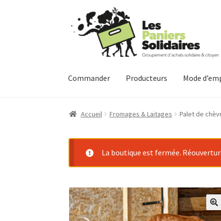
Aller
Aller
à
au
la
contenu
navigation
Commander
Producteurs
Mode d’emp
Accueil
Fromages & Laitages
Palet de chèvr
La boutique est fermée. Réouverture 