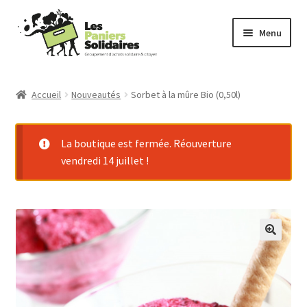
Aller
Aller
Menu
à
au
la
contenu
Commander
navigation
Accueil
Nouveautés
Sorbet à la mûre Bio (0,50l)
Producteurs
La boutique est fermée. Réouverture
Mode d’emploi
vendredi 14 juillet !
Qui sommes-nous ?
Actu
Contact
Connexion