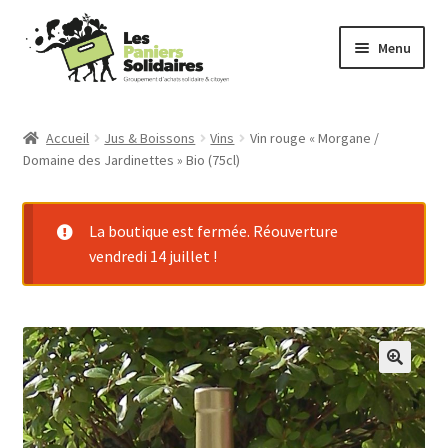
Aller
Aller
Menu
à
au
la
contenu
Commander
navigation
Accueil
Jus & Boissons
Vins
Vin rouge « Morgane /
Domaine des Jardinettes » Bio (75cl)
Producteurs
Mode d’emploi
La boutique est fermée. Réouverture
vendredi 14 juillet !
Qui sommes-nous ?
Actu
Contact
Connexion