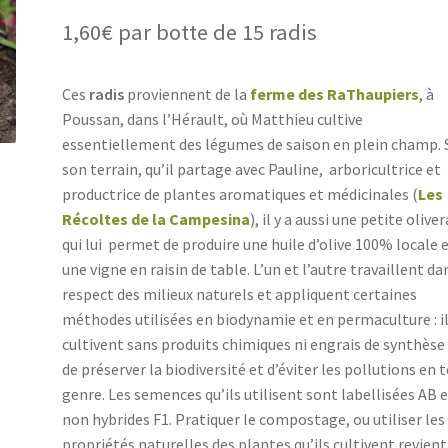
1,60
€
par botte de 15 radis
Ces
radis
proviennent de la
ferme des RaThaupiers
, à
Poussan, dans l’Hérault, où Matthieu cultive
essentiellement des légumes de saison en plein champ. 
son terrain, qu’il partage avec Pauline, arboricultrice et
productrice de plantes aromatiques et médicinales (
Les
Récoltes de la Campesina
), il y a aussi une petite oliver
qui lui permet de produire une huile d’olive 100% locale 
une vigne en raisin de table. L’un et l’autre travaillent da
respect des milieux naturels et appliquent certaines
méthodes utilisées en biodynamie et en permaculture : i
cultivent sans produits chimiques ni engrais de synthèse
de préserver la biodiversité et d’éviter les pollutions en 
genre. Les semences qu’ils utilisent sont labellisées AB 
non hybrides F1. Pratiquer le compostage, ou utiliser les
propriétés naturelles des plantes qu’ils cultivent revient