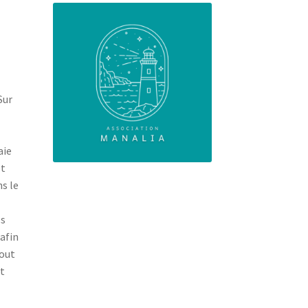
Sur
aie
et
ns le
ls
 afin
tout
et
,