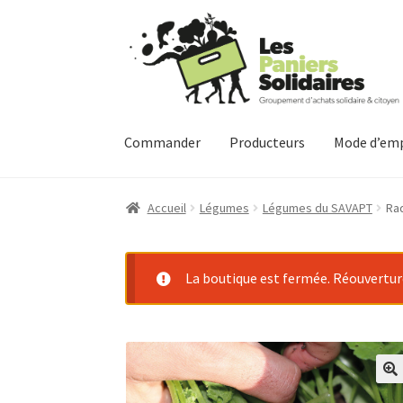
Aller
Aller
à
au
la
contenu
navigation
Commander
Producteurs
Mode d’emp
Accueil
Légumes
Légumes du SAVAPT
Rad
La boutique est fermée. Réouverture 