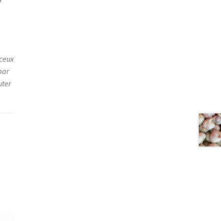
 ceux
par
uter