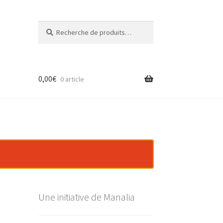
Recherche
Recherche
pour :
0,00
€
0 article
Une initiative de Manalia