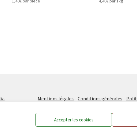
1,40
€
par pièce
4,40
€
par 1kg
ia
Mentions légales
Conditions générales
Polit
Accepter les cookies